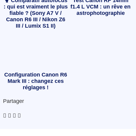
🥊 Comparatif autofocus
Test Canon RF 14mm
: qui est vraiment le plus
f1.4 L VCM : un rêve en
fiable ? (Sony A7 V /
astrophotographie
Canon R6 III / Nikon Z6
III / Lumix S1 II)
Configuration Canon R6
Mark III : changez ces
réglages !
Partager