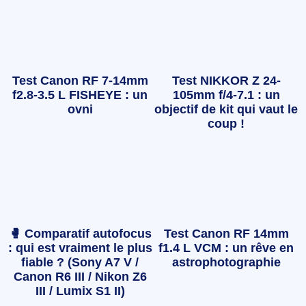
Test Canon RF 7-14mm
Test NIKKOR Z 24-
f2.8-3.5 L FISHEYE : un
105mm f/4-7.1 : un
ovni
objectif de kit qui vaut le
coup !
🥊 Comparatif autofocus
Test Canon RF 14mm
: qui est vraiment le plus
f1.4 L VCM : un rêve en
fiable ? (Sony A7 V /
astrophotographie
Canon R6 III / Nikon Z6
III / Lumix S1 II)