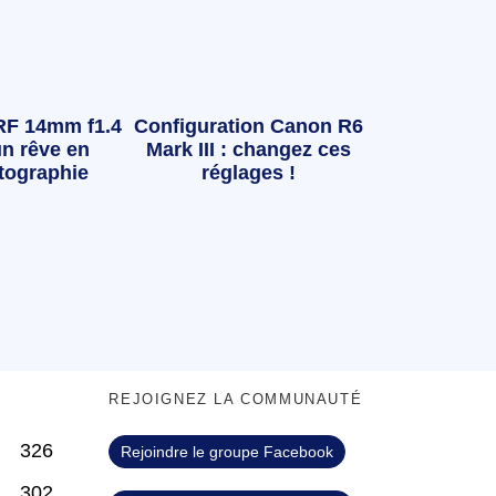
RF 14mm f1.4
Configuration Canon R6
n rêve en
Mark III : changez ces
tographie
réglages !
S
REJOIGNEZ LA COMMUNAUTÉ
326
Rejoindre le groupe Facebook
302