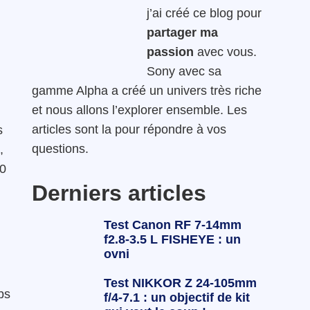
j’ai créé ce blog pour
partager ma
passion
avec vous.
Sony avec sa
gamme Alpha a créé un univers très riche
et nous allons l’explorer ensemble. Les
articles sont la pour répondre à vos
s
questions.
,
20
Derniers articles
Test Canon RF 7-14mm
f2.8-3.5 L FISHEYE : un
ovni
Test NIKKOR Z 24-105mm
bs
f/4-7.1 : un objectif de kit