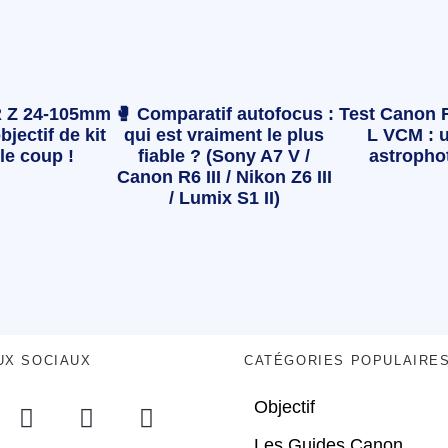
 Z 24-105mm
🥊 Comparatif autofocus :
Test Canon 
bjectif de kit
qui est vraiment le plus
L VCM : u
le coup !
fiable ? (Sony A7 V /
astropho
Canon R6 III / Nikon Z6 III
/ Lumix S1 II)
UX SOCIAUX
CATÉGORIES POPULAIRE
Objectif
Les Guides Canon