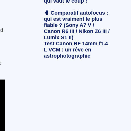
qui vaut le coup !
🥊 Comparatif autofocus :
qui est vraiment le plus
fiable ? (Sony A7 V /
ad
Canon R6 III / Nikon Z6 III /
Lumix S1 II)
Test Canon RF 14mm f1.4
L VCM : un rêve en
astrophotographie
e