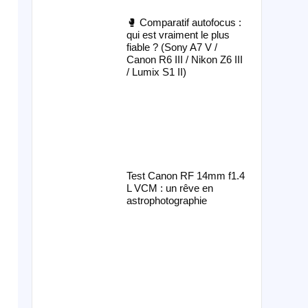
🥊 Comparatif autofocus :
qui est vraiment le plus
fiable ? (Sony A7 V /
Canon R6 III / Nikon Z6 III
/ Lumix S1 II)
Test Canon RF 14mm f1.4
L VCM : un rêve en
astrophotographie