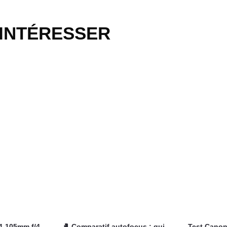
 INTÉRESSER
4-105mm f/4-
🥊 Comparatif autofocus : qui
Test Canon