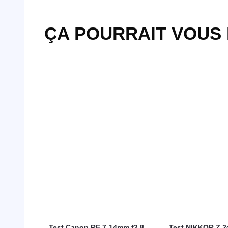
ÇA POURRAIT VOUS
Test Canon RF 7-14mm f2.8-
Test NIKKOR Z 2