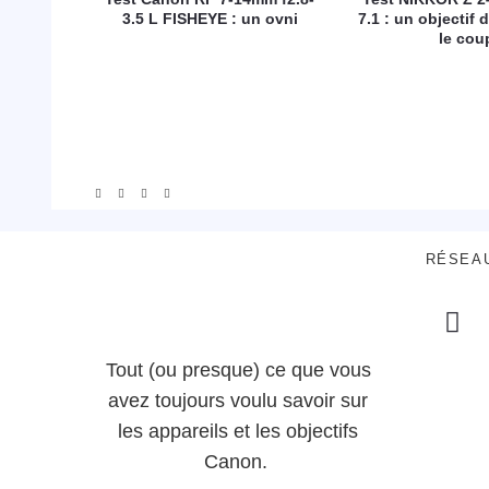
3.5 L FISHEYE : un ovni
7.1 : un objectif d
le cou
RÉSEA
Tout (ou presque) ce que vous
avez toujours voulu savoir sur
les appareils et les objectifs
Canon.