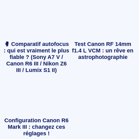
🥊 Comparatif autofocus
Test Canon RF 14mm
: qui est vraiment le plus
f1.4 L VCM : un rêve en
fiable ? (Sony A7 V /
astrophotographie
Canon R6 III / Nikon Z6
III / Lumix S1 II)
Configuration Canon R6
Mark III : changez ces
réglages !