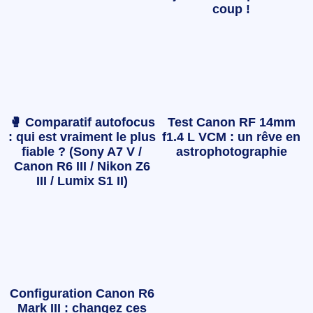
coup !
🥊 Comparatif autofocus
Test Canon RF 14mm
: qui est vraiment le plus
f1.4 L VCM : un rêve en
fiable ? (Sony A7 V /
astrophotographie
Canon R6 III / Nikon Z6
III / Lumix S1 II)
Configuration Canon R6
Mark III : changez ces