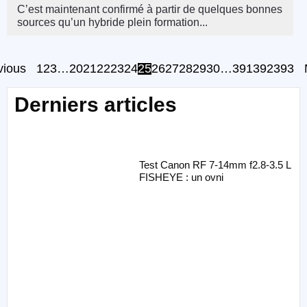
C’est maintenant confirmé à partir de quelques bonnes
sources qu’un hybride plein formation...
vious
1
2
3
…
20
21
22
23
24
25
26
27
28
29
30
…
391
392
393
Derniers articles
Test Canon RF 7-14mm f2.8-3.5 L
FISHEYE : un ovni