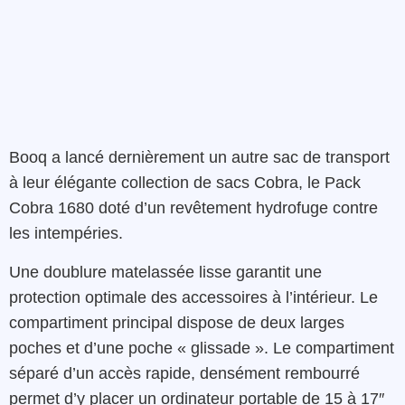
Booq
a
lancé
dernièrement
un autre sac de transport
à
leur
élégante
collection
de sacs
Cobra
,
le
P
ack
Cobra
1680
doté d’un
revêtement
hydrofuge
contre
les
intempéries
.
U
ne
doublure
matelassée
lisse
garantit
une
protection optimale
des accessoires
à l’intérieur
.
Le
compartiment
principal
dispose
de
deux
larges
poches
et
d’
une
poche
«
glissade »
.
Le
compartiment
séparé d’un accès rapide
,
densément
rembourré
permet d’y placer un ordinateur portable
de
15 à 17″