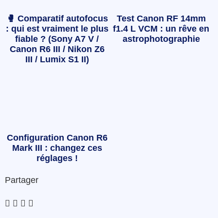
🥊 Comparatif autofocus
Test Canon RF 14mm
: qui est vraiment le plus
f1.4 L VCM : un rêve en
fiable ? (Sony A7 V /
astrophotographie
Canon R6 III / Nikon Z6
III / Lumix S1 II)
Configuration Canon R6
Mark III : changez ces
réglages !
Partager