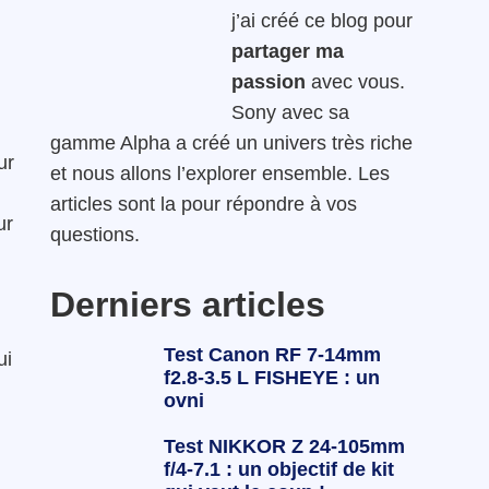
j’ai créé ce blog pour
partager ma
passion
avec vous.
Sony avec sa
gamme Alpha a créé un univers très riche
ur
et nous allons l’explorer ensemble. Les
articles sont la pour répondre à vos
ur
questions.
Derniers articles
Test Canon RF 7-14mm
ui
f2.8-3.5 L FISHEYE : un
ovni
Test NIKKOR Z 24-105mm
f/4-7.1 : un objectif de kit