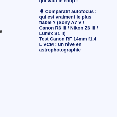
qui vaut le coup !
🥊 Comparatif autofocus :
qui est vraiment le plus
fiable ? (Sony A7 V /
Canon R6 III / Nikon Z6 III /
ce
Lumix S1 II)
Test Canon RF 14mm f1.4
L VCM : un rêve en
astrophotographie