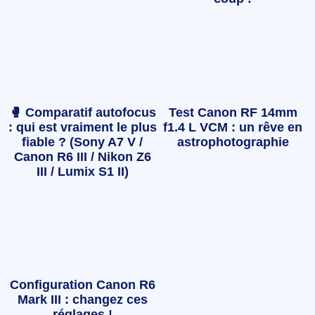
🥊 Comparatif autofocus
Test Canon RF 14mm
: qui est vraiment le plus
f1.4 L VCM : un rêve en
fiable ? (Sony A7 V /
astrophotographie
Canon R6 III / Nikon Z6
III / Lumix S1 II)
Configuration Canon R6
Mark III : changez ces
réglages !