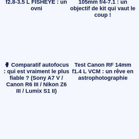
f2.8-3.5 L FISHEYE : un
105mm f/4-7.1 : un
ovni
objectif de kit qui vaut le
coup !
🥊 Comparatif autofocus
Test Canon RF 14mm
: qui est vraiment le plus
f1.4 L VCM : un rêve en
fiable ? (Sony A7 V /
astrophotographie
Canon R6 III / Nikon Z6
III / Lumix S1 II)