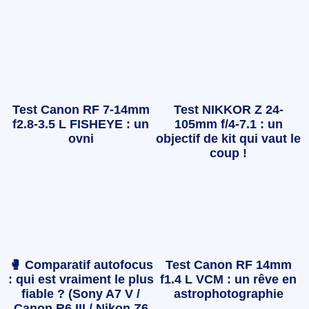
Test Canon RF 7-14mm
Test NIKKOR Z 24-
f2.8-3.5 L FISHEYE : un
105mm f/4-7.1 : un
ovni
objectif de kit qui vaut le
coup !
🥊 Comparatif autofocus
Test Canon RF 14mm
: qui est vraiment le plus
f1.4 L VCM : un rêve en
fiable ? (Sony A7 V /
astrophotographie
Canon R6 III / Nikon Z6