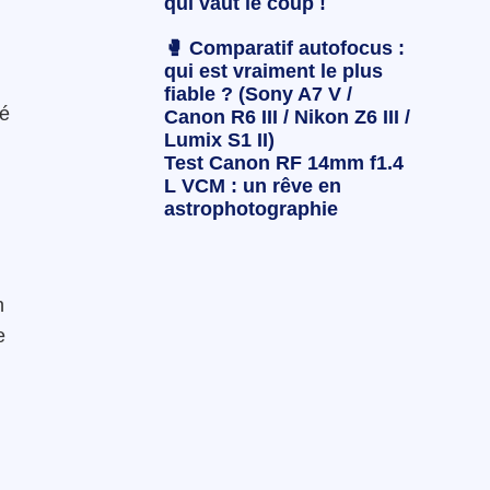
qui vaut le coup !
🥊 Comparatif autofocus :
qui est vraiment le plus
fiable ? (Sony A7 V /
lé
Canon R6 III / Nikon Z6 III /
Lumix S1 II)
Test Canon RF 14mm f1.4
L VCM : un rêve en
astrophotographie
n
e