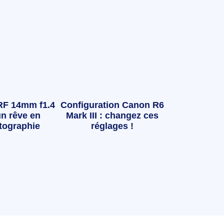
RF 14mm f1.4
Configuration Canon R6
n rêve en
Mark III : changez ces
tographie
réglages !