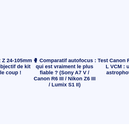
 Z 24-105mm
🥊 Comparatif autofocus :
Test Canon 
bjectif de kit
qui est vraiment le plus
L VCM : u
le coup !
fiable ? (Sony A7 V /
astropho
Canon R6 III / Nikon Z6 III
/ Lumix S1 II)