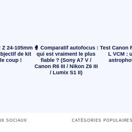
 Z 24-105mm
🥊 Comparatif autofocus :
Test Canon 
bjectif de kit
qui est vraiment le plus
L VCM : u
le coup !
fiable ? (Sony A7 V /
astropho
Canon R6 III / Nikon Z6 III
/ Lumix S1 II)
UX SOCIAUX
CATÉGORIES POPULAIRE