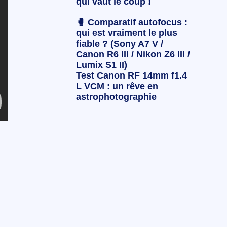
qui vaut le coup !
🥊 Comparatif autofocus :
qui est vraiment le plus
fiable ? (Sony A7 V /
Canon R6 III / Nikon Z6 III /
Lumix S1 II)
Test Canon RF 14mm f1.4
L VCM : un rêve en
astrophotographie