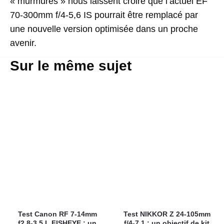
« murmures » nous laissent croire que l’actuel EF
70-300mm f/4-5,6 IS pourrait être remplacé par
une nouvelle version optimisée dans un proche
avenir.
Sur le même sujet
Test Canon RF 7-14mm
Test NIKKOR Z 24-105mm
f2.8-3.5 L FISHEYE : un
f/4-7.1 : un objectif de kit