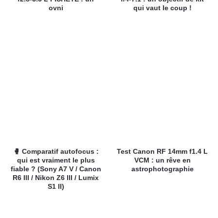
ovni
qui vaut le coup !
🥊 Comparatif autofocus :
Test Canon RF 14mm f1.4 L
qui est vraiment le plus
VCM : un rêve en
fiable ? (Sony A7 V / Canon
astrophotographie
R6 III / Nikon Z6 III / Lumix
S1 II)