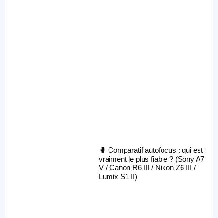
🥊 Comparatif autofocus : qui est
vraiment le plus fiable ? (Sony A7
V / Canon R6 III / Nikon Z6 III /
Lumix S1 II)