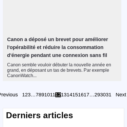
Canon a déposé un brevet pour améliorer
l'opérabilité et réduire la consommation
d'énergie pendant une connexion sans fil
Canon semble vouloir débuter la nouvelle année en
grand, en déposant un tas de brevets. Par exemple
CanonWatch...
Previous
1
2
3
…
7
8
9
10
11
12
13
14
15
16
17
…
29
30
31
Next
Derniers articles