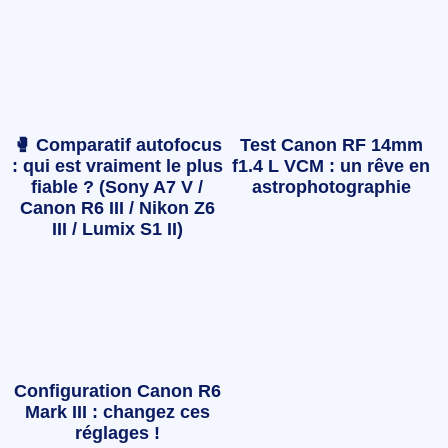
🥊 Comparatif autofocus
Test Canon RF 14mm
: qui est vraiment le plus
f1.4 L VCM : un rêve en
fiable ? (Sony A7 V /
astrophotographie
Canon R6 III / Nikon Z6
III / Lumix S1 II)
Configuration Canon R6
Mark III : changez ces
réglages !