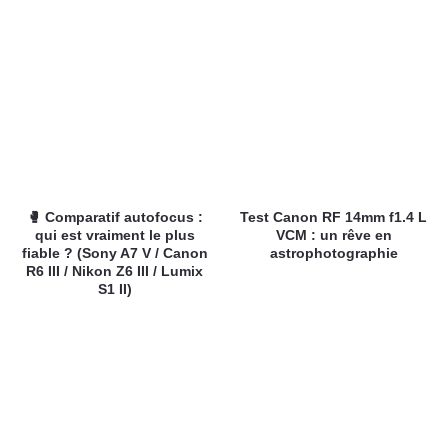
🥊 Comparatif autofocus :
Test Canon RF 14mm f1.4 L
qui est vraiment le plus
VCM : un rêve en
fiable ? (Sony A7 V / Canon
astrophotographie
R6 III / Nikon Z6 III / Lumix
S1 II)