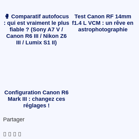
🥊 Comparatif autofocus
Test Canon RF 14mm
: qui est vraiment le plus
f1.4 L VCM : un rêve en
fiable ? (Sony A7 V /
astrophotographie
Canon R6 III / Nikon Z6
III / Lumix S1 II)
Configuration Canon R6
Mark III : changez ces
réglages !
Partager