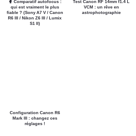
🥊 Comparatif autofocus :
Test Canon RF 14mm f1.4 L
qui est vraiment le plus
VCM : un rêve en
fiable ? (Sony A7 V / Canon
astrophotographie
R6 III / Nikon Z6 III / Lumix
S1 II)
Configuration Canon R6
Mark III : changez ces
réglages !