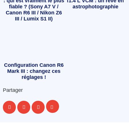
: qui est vraiment le plus
f1.4 L VCM : un rêve en
fiable ? (Sony A7 V /
astrophotographie
Canon R6 III / Nikon Z6
III / Lumix S1 II)
Configuration Canon R6
Mark III : changez ces
réglages !
Partager