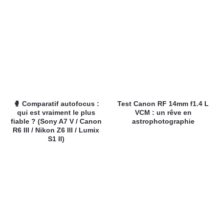
🥊 Comparatif autofocus :
Test Canon RF 14mm f1.4 L
qui est vraiment le plus
VCM : un rêve en
fiable ? (Sony A7 V / Canon
astrophotographie
R6 III / Nikon Z6 III / Lumix
S1 II)