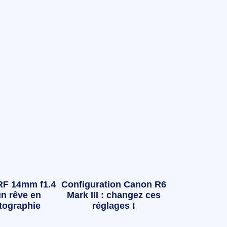
RF 14mm f1.4
Configuration Canon R6
n rêve en
Mark III : changez ces
tographie
réglages !