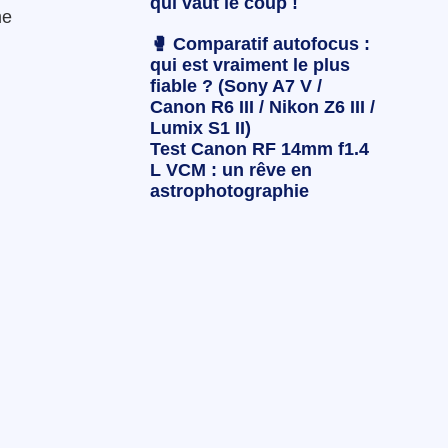
qui vaut le coup !
me
🥊 Comparatif autofocus :
qui est vraiment le plus
fiable ? (Sony A7 V /
Canon R6 III / Nikon Z6 III /
Lumix S1 II)
Test Canon RF 14mm f1.4
L VCM : un rêve en
astrophotographie