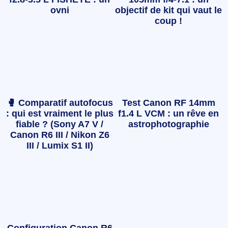
ovni
objectif de kit qui vaut le
coup !
🥊 Comparatif autofocus
Test Canon RF 14mm
: qui est vraiment le plus
f1.4 L VCM : un rêve en
fiable ? (Sony A7 V /
astrophotographie
Canon R6 III / Nikon Z6
III / Lumix S1 II)
Configuration Canon R6