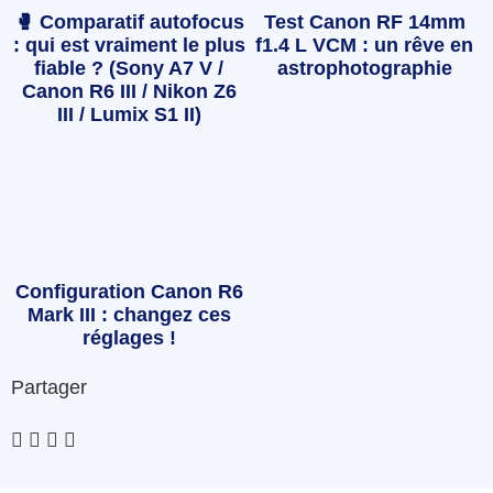
🥊 Comparatif autofocus
Test Canon RF 14mm
: qui est vraiment le plus
f1.4 L VCM : un rêve en
fiable ? (Sony A7 V /
astrophotographie
Canon R6 III / Nikon Z6
III / Lumix S1 II)
Configuration Canon R6
Mark III : changez ces
réglages !
Partager