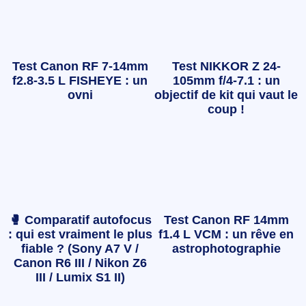
Test Canon RF 7-14mm
Test NIKKOR Z 24-
f2.8-3.5 L FISHEYE : un
105mm f/4-7.1 : un
ovni
objectif de kit qui vaut le
coup !
🥊 Comparatif autofocus
Test Canon RF 14mm
: qui est vraiment le plus
f1.4 L VCM : un rêve en
fiable ? (Sony A7 V /
astrophotographie
Canon R6 III / Nikon Z6
III / Lumix S1 II)