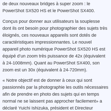
de deux
nouve
aux bridges
à
super zoom
:
le
PowerShot
SX520
HS
et
le
PowerShot
SX400
.
Conçus
pour
donner
aux utilisateurs
la
souplesse
dont ils ont
besoin
pour
photographier
des
sujets
très
éloignés
,
ces
nouveaux
appareils
sont
dotés de
caractéristiques
impressionnantes
.
Le
nouvel
appareil photo
numérique
PowerShot
SX520
HS
est
équipé d’un zoom très
puissance
de 42x
(équivalent
à
24-1008mm)
.
Quant au
PowerShot
SX400,
son
z
oom
est un
30x
(équivalent
à
24-720mm).
« Notre
objectif
est
de
donner
à
ceux
qui
sont
passionnés
par la
photographie
les
outils
nécessaires
afin
de prendre en photo des sujets qui en temps
normal ne se laissent pas approcher facilement
»
a
déclaré
Yuichi
Ishizuka
,
président
et
Directeur