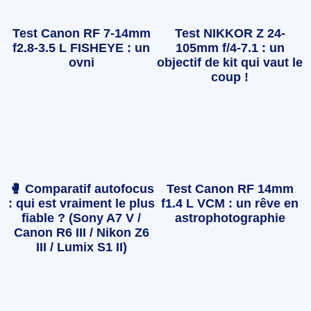
Test Canon RF 7-14mm
Test NIKKOR Z 24-
f2.8-3.5 L FISHEYE : un
105mm f/4-7.1 : un
ovni
objectif de kit qui vaut le
coup !
🥊 Comparatif autofocus
Test Canon RF 14mm
: qui est vraiment le plus
f1.4 L VCM : un rêve en
fiable ? (Sony A7 V /
astrophotographie
Canon R6 III / Nikon Z6
III / Lumix S1 II)