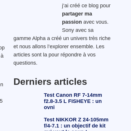
j’ai créé ce blog pour
partager ma
passion
avec vous.
Sony avec sa
gamme Alpha a créé un univers très riche
et nous allons l’explorer ensemble. Les
rop
articles sont la pour répondre à vos
 à
questions.
Derniers articles
on
Test Canon RF 7-14mm
15
f2.8-3.5 L FISHEYE : un
ovni
Test NIKKOR Z 24-105mm
f/4-7.1 : un objectif de kit