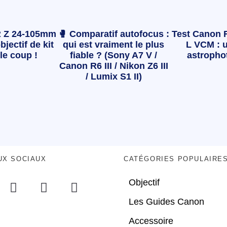
 Z 24-105mm
🥊 Comparatif autofocus :
Test Canon 
bjectif de kit
qui est vraiment le plus
L VCM : u
le coup !
fiable ? (Sony A7 V /
astropho
Canon R6 III / Nikon Z6 III
/ Lumix S1 II)
UX SOCIAUX
CATÉGORIES POPULAIRE
Objectif
Les Guides Canon
Accessoire