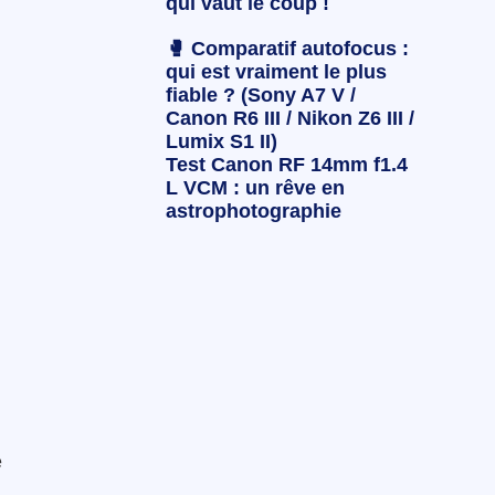
qui vaut le coup !
🥊 Comparatif autofocus :
qui est vraiment le plus
fiable ? (Sony A7 V /
Canon R6 III / Nikon Z6 III /
Lumix S1 II)
Test Canon RF 14mm f1.4
L VCM : un rêve en
astrophotographie
e