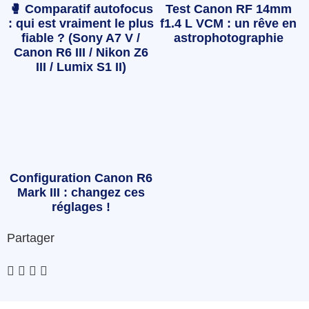
🥊 Comparatif autofocus
Test Canon RF 14mm
: qui est vraiment le plus
f1.4 L VCM : un rêve en
fiable ? (Sony A7 V /
astrophotographie
Canon R6 III / Nikon Z6
III / Lumix S1 II)
Configuration Canon R6
Mark III : changez ces
réglages !
Partager