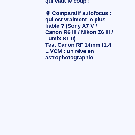
qui vaut le coup !
🥊 Comparatif autofocus :
qui est vraiment le plus
fiable ? (Sony A7 V /
Canon R6 III / Nikon Z6 III /
Lumix S1 II)
Test Canon RF 14mm f1.4
L VCM : un rêve en
astrophotographie