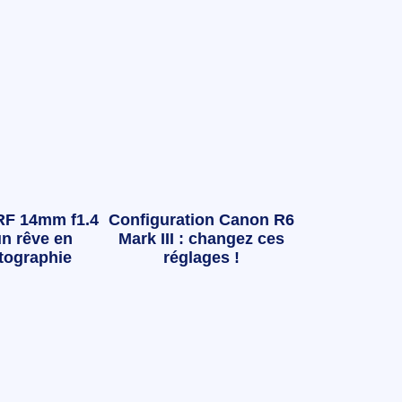
RF 14mm f1.4
Configuration Canon R6
n rêve en
Mark III : changez ces
tographie
réglages !