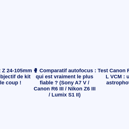
 Z 24-105mm
🥊 Comparatif autofocus :
Test Canon 
bjectif de kit
qui est vraiment le plus
L VCM : u
le coup !
fiable ? (Sony A7 V /
astropho
Canon R6 III / Nikon Z6 III
/ Lumix S1 II)