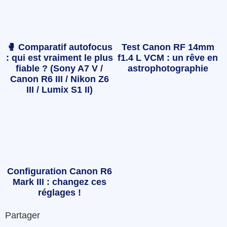
🥊 Comparatif autofocus
Test Canon RF 14mm
: qui est vraiment le plus
f1.4 L VCM : un rêve en
fiable ? (Sony A7 V /
astrophotographie
Canon R6 III / Nikon Z6
III / Lumix S1 II)
Configuration Canon R6
Mark III : changez ces
réglages !
Partager