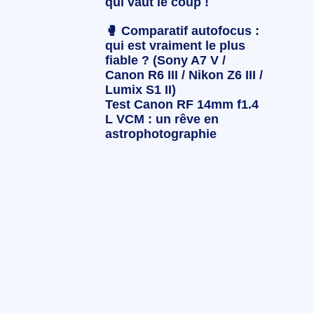
qui vaut le coup !
🥊 Comparatif autofocus :
qui est vraiment le plus
fiable ? (Sony A7 V /
Canon R6 III / Nikon Z6 III /
Lumix S1 II)
Test Canon RF 14mm f1.4
L VCM : un rêve en
astrophotographie