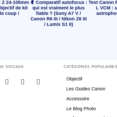
 Z 24-105mm
🥊 Comparatif autofocus :
Test Canon 
bjectif de kit
qui est vraiment le plus
L VCM : u
le coup !
fiable ? (Sony A7 V /
astropho
Canon R6 III / Nikon Z6 III
/ Lumix S1 II)
UX SOCIAUX
CATÉGORIES POPULAIRE
Objectif
Les Guides Canon
Accessoire
Le Blog Photo