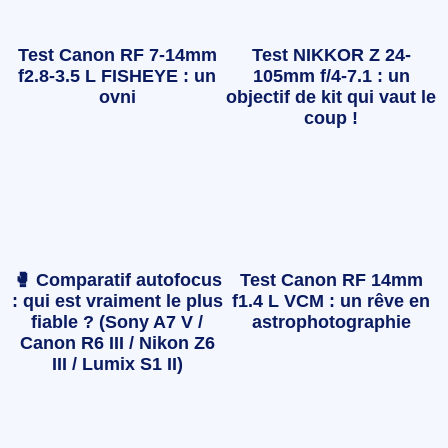
Test Canon RF 7-14mm
Test NIKKOR Z 24-
f2.8-3.5 L FISHEYE : un
105mm f/4-7.1 : un
ovni
objectif de kit qui vaut le
coup !
🥊 Comparatif autofocus
Test Canon RF 14mm
: qui est vraiment le plus
f1.4 L VCM : un rêve en
fiable ? (Sony A7 V /
astrophotographie
Canon R6 III / Nikon Z6
III / Lumix S1 II)