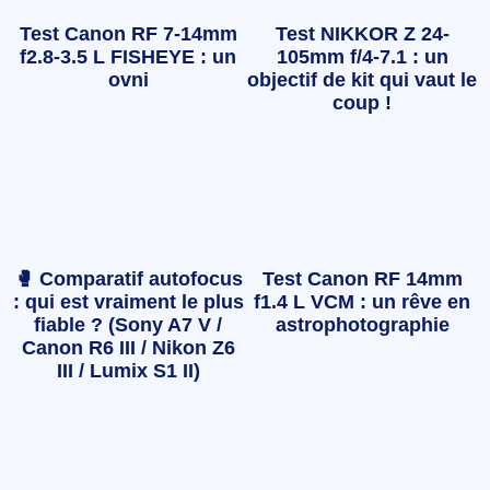
Test Canon RF 7-14mm
Test NIKKOR Z 24-
f2.8-3.5 L FISHEYE : un
105mm f/4-7.1 : un
ovni
objectif de kit qui vaut le
coup !
🥊 Comparatif autofocus
Test Canon RF 14mm
: qui est vraiment le plus
f1.4 L VCM : un rêve en
fiable ? (Sony A7 V /
astrophotographie
Canon R6 III / Nikon Z6
III / Lumix S1 II)