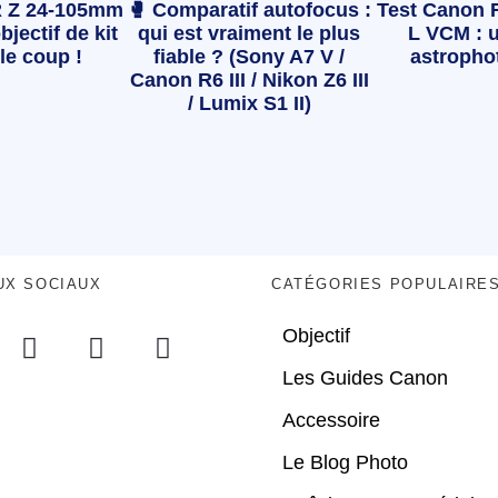
 Z 24-105mm
🥊 Comparatif autofocus :
Test Canon 
bjectif de kit
qui est vraiment le plus
L VCM : u
le coup !
fiable ? (Sony A7 V /
astropho
Canon R6 III / Nikon Z6 III
/ Lumix S1 II)
UX SOCIAUX
CATÉGORIES POPULAIRE
Objectif
Les Guides Canon
Accessoire
Le Blog Photo