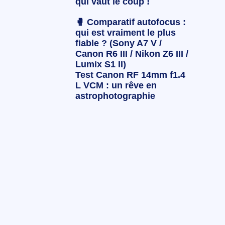
qui vaut le coup !
🥊 Comparatif autofocus :
qui est vraiment le plus
fiable ? (Sony A7 V /
Canon R6 III / Nikon Z6 III /
Lumix S1 II)
Test Canon RF 14mm f1.4
L VCM : un rêve en
astrophotographie