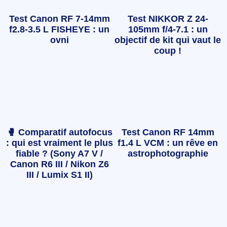
Test Canon RF 7-14mm
Test NIKKOR Z 24-
f2.8-3.5 L FISHEYE : un
105mm f/4-7.1 : un
ovni
objectif de kit qui vaut le
coup !
🥊 Comparatif autofocus
Test Canon RF 14mm
: qui est vraiment le plus
f1.4 L VCM : un rêve en
fiable ? (Sony A7 V /
astrophotographie
Canon R6 III / Nikon Z6
III / Lumix S1 II)