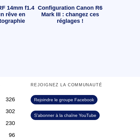
RF 14mm f1.4
Configuration Canon R6
n rêve en
Mark III : changez ces
tographie
réglages !
S
REJOIGNEZ LA COMMUNAUTÉ
326
Rejoindre le groupe Facebook
302
S'abonner à la chaîne YouTube
230
96