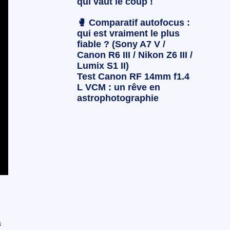
qui vaut le coup !
🥊 Comparatif autofocus :
qui est vraiment le plus
fiable ? (Sony A7 V /
Canon R6 III / Nikon Z6 III /
Lumix S1 II)
Test Canon RF 14mm f1.4
L VCM : un rêve en
astrophotographie
à