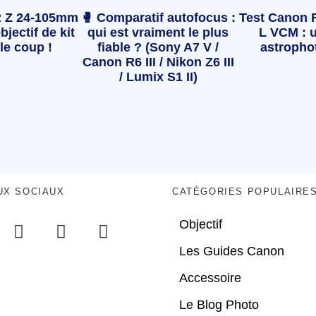
 Z 24-105mm
🥊 Comparatif autofocus :
Test Canon 
bjectif de kit
qui est vraiment le plus
L VCM : u
le coup !
fiable ? (Sony A7 V /
astropho
Canon R6 III / Nikon Z6 III
/ Lumix S1 II)
UX SOCIAUX
CATÉGORIES POPULAIRE
Objectif
Les Guides Canon
Accessoire
Le Blog Photo