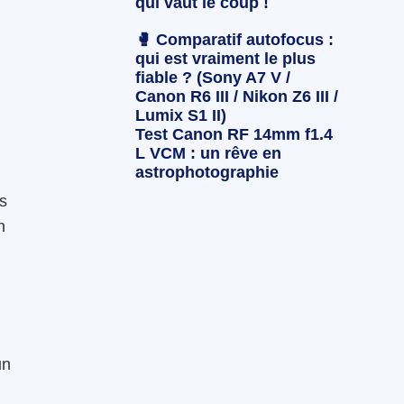
qui vaut le coup !
🥊 Comparatif autofocus :
qui est vraiment le plus
fiable ? (Sony A7 V /
Canon R6 III / Nikon Z6 III /
Lumix S1 II)
Test Canon RF 14mm f1.4
L VCM : un rêve en
astrophotographie
es
n
u
un