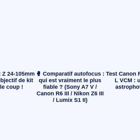
 Z 24-105mm
🥊 Comparatif autofocus :
Test Canon 
bjectif de kit
qui est vraiment le plus
L VCM : u
le coup !
fiable ? (Sony A7 V /
astropho
Canon R6 III / Nikon Z6 III
/ Lumix S1 II)