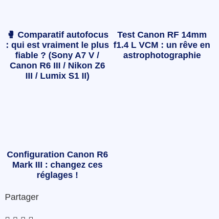
🥊 Comparatif autofocus
Test Canon RF 14mm
: qui est vraiment le plus
f1.4 L VCM : un rêve en
fiable ? (Sony A7 V /
astrophotographie
Canon R6 III / Nikon Z6
III / Lumix S1 II)
Configuration Canon R6
Mark III : changez ces
réglages !
Partager