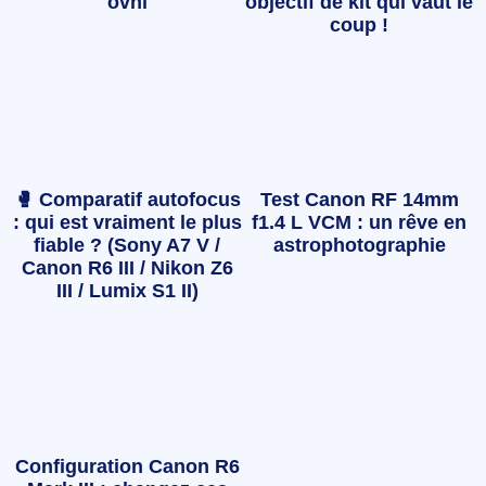
ovni
objectif de kit qui vaut le
coup !
🥊 Comparatif autofocus
Test Canon RF 14mm
: qui est vraiment le plus
f1.4 L VCM : un rêve en
fiable ? (Sony A7 V /
astrophotographie
Canon R6 III / Nikon Z6
III / Lumix S1 II)
Configuration Canon R6