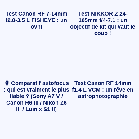
Test Canon RF 7-14mm
Test NIKKOR Z 24-
f2.8-3.5 L FISHEYE : un
105mm f/4-7.1 : un
ovni
objectif de kit qui vaut le
coup !
🥊 Comparatif autofocus
Test Canon RF 14mm
: qui est vraiment le plus
f1.4 L VCM : un rêve en
fiable ? (Sony A7 V /
astrophotographie
Canon R6 III / Nikon Z6
III / Lumix S1 II)