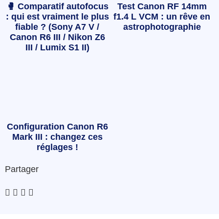
🥊 Comparatif autofocus
Test Canon RF 14mm
: qui est vraiment le plus
f1.4 L VCM : un rêve en
fiable ? (Sony A7 V /
astrophotographie
Canon R6 III / Nikon Z6
III / Lumix S1 II)
Configuration Canon R6
Mark III : changez ces
réglages !
Partager