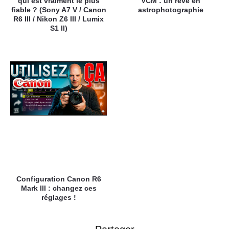
qui est vraiment le plus
VCM : un rêve en
fiable ? (Sony A7 V / Canon
astrophotographie
R6 III / Nikon Z6 III / Lumix
S1 II)
Configuration Canon R6
Mark III : changez ces
réglages !