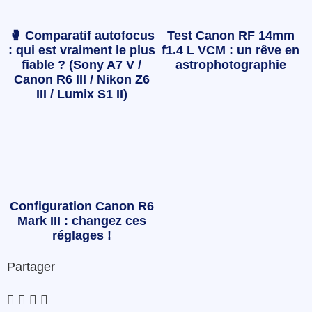
🥊 Comparatif autofocus
Test Canon RF 14mm
: qui est vraiment le plus
f1.4 L VCM : un rêve en
fiable ? (Sony A7 V /
astrophotographie
Canon R6 III / Nikon Z6
III / Lumix S1 II)
Configuration Canon R6
Mark III : changez ces
réglages !
Partager