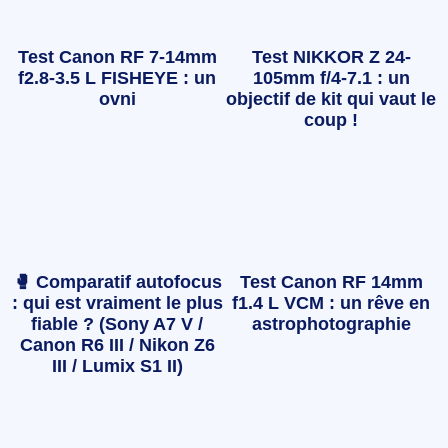
Test Canon RF 7-14mm
Test NIKKOR Z 24-
f2.8-3.5 L FISHEYE : un
105mm f/4-7.1 : un
ovni
objectif de kit qui vaut le
coup !
🥊 Comparatif autofocus
Test Canon RF 14mm
: qui est vraiment le plus
f1.4 L VCM : un rêve en
fiable ? (Sony A7 V /
astrophotographie
Canon R6 III / Nikon Z6
III / Lumix S1 II)