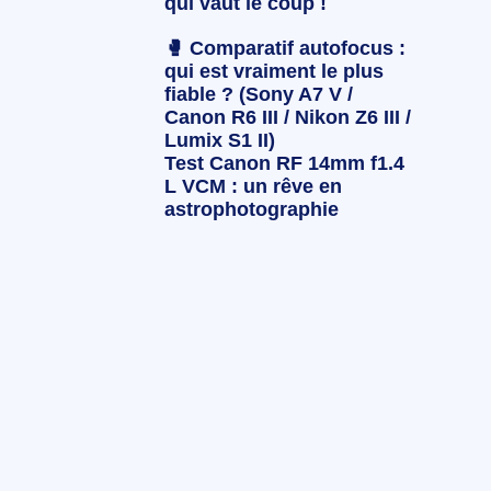
qui vaut le coup !
🥊 Comparatif autofocus :
qui est vraiment le plus
fiable ? (Sony A7 V /
Canon R6 III / Nikon Z6 III /
Lumix S1 II)
Test Canon RF 14mm f1.4
L VCM : un rêve en
astrophotographie