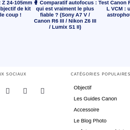
 Z 24-105mm
🥊 Comparatif autofocus :
Test Canon 
bjectif de kit
qui est vraiment le plus
L VCM : u
le coup !
fiable ? (Sony A7 V /
astropho
Canon R6 III / Nikon Z6 III
/ Lumix S1 II)
UX SOCIAUX
CATÉGORIES POPULAIRE
Objectif
Les Guides Canon
Accessoire
Le Blog Photo