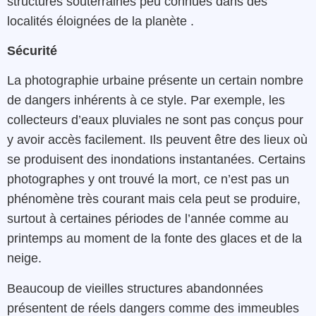
structures
souterraines
peu connues
dans
des
localités
éloignées de la planète
.
Sécurité
La photographie
urbaine
présente un certain
nombre
de
dangers
inhérents à ce style
.
Par
exemple
,
les
collecteurs
d’eaux pluviales
ne
sont
pas
conçus
pour
y avoir accès facilement
.
Ils
peuvent
être
des lieux
où
se produisent des inondations
instantanées
.
Certains
photographes y ont trouvé la mort
, ce n’est pas un
phénomène très courant mais cela peut se produire,
surtout à certaines périodes de l’année comme au
printemps au moment de la fonte des glaces et de la
neige
.
Beaucoup
de
vieilles
structures
abandonnées
présentent de réels
dangers
comme
des
immeubles