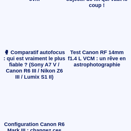
coup !
🥊 Comparatif autofocus
Test Canon RF 14mm
: qui est vraiment le plus
f1.4 L VCM : un rêve en
fiable ? (Sony A7 V /
astrophotographie
Canon R6 III / Nikon Z6
III / Lumix S1 II)
Configuration Canon R6
Mark III : changez ces