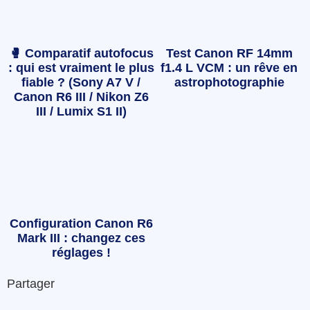
🥊 Comparatif autofocus
Test Canon RF 14mm
: qui est vraiment le plus
f1.4 L VCM : un rêve en
fiable ? (Sony A7 V /
astrophotographie
Canon R6 III / Nikon Z6
III / Lumix S1 II)
Configuration Canon R6
Mark III : changez ces
réglages !
Partager