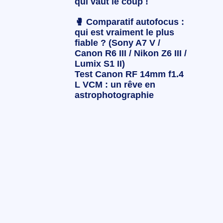
qui vaut le coup !
🥊 Comparatif autofocus :
qui est vraiment le plus
fiable ? (Sony A7 V /
Canon R6 III / Nikon Z6 III /
Lumix S1 II)
Test Canon RF 14mm f1.4
L VCM : un rêve en
astrophotographie