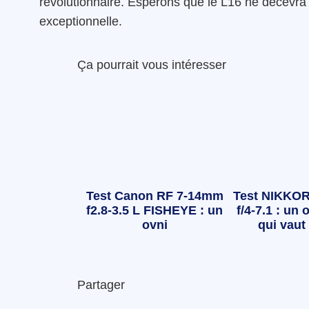
révolutionnaire. Espérons que le L16 ne décevra 
exceptionnelle.
Ça pourrait vous intéresser
Test Canon RF 7-14mm
Test NIKKOR
f2.8-3.5 L FISHEYE : un
f/4-7.1 : un o
ovni
qui vaut 
Partager