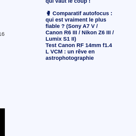
qui vaut le coup !
🥊 Comparatif autofocus :
qui est vraiment le plus
fiable ? (Sony A7 V /
Canon R6 III / Nikon Z6 III /
16
Lumix S1 II)
Test Canon RF 14mm f1.4
L VCM : un rêve en
astrophotographie