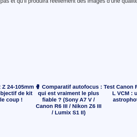
pas et qu’il produira réellement des images d’une qualit
 Z 24-105mm
🥊 Comparatif autofocus :
Test Canon 
bjectif de kit
qui est vraiment le plus
L VCM : u
le coup !
fiable ? (Sony A7 V /
astropho
Canon R6 III / Nikon Z6 III
/ Lumix S1 II)