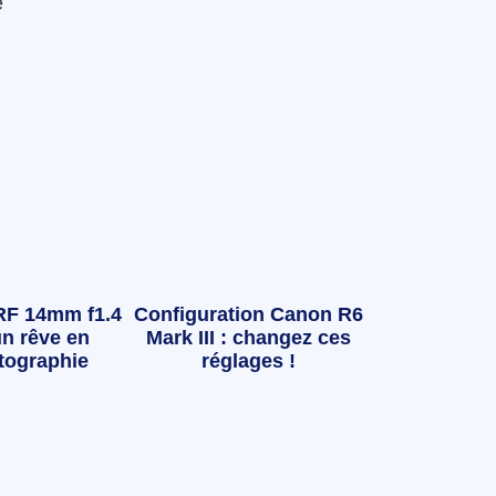
é
RF 14mm f1.4
Configuration Canon R6
n rêve en
Mark III : changez ces
tographie
réglages !